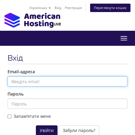
Українська
Вхід
Реєстрація
Переглянути кошик
Пере
наві
Вхід
Email-адреса
Пароль
Запам'ятати мене
Забули пароль?