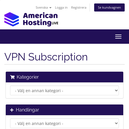
Svenska
Logga in
Registrera
Se kundvagnen
Växla
navig
VPN Subscription
Kategorier
Handlingar