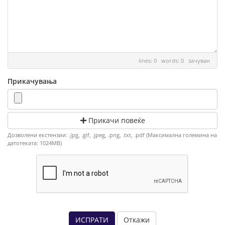
lines: 0 words: 0
зачуван
Прикачувања
Прикачи повеќе
Дозволени екстензии: .jpg, .gif, .jpeg, .png, .txt, .pdf (Максимална големина на
датотеката: 1024MB)
Откажи