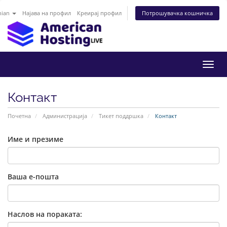
nian
Најава на профил
Креирај профил
Потрошувачка кошничка
Вклу
ја
нави
Контакт
Почетна
Администрација
Тикет поддршка
Контакт
Име и презиме
Ваша е-пошта
Наслов на пораката: